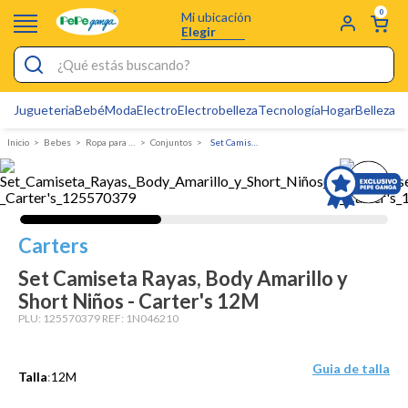
0
Mi ubicación
Elegir
¿Qué estás buscando?
Jugueteria
Bebé
Moda
Electro
Electrobelleza
Tecnología
Hogar
Belleza
D
Electrobelleza
Bebes
Ropa para bebé
Conjuntos
Set Camiseta Rayas, Body Amarillo y Short Niños - Carter's
Pijamas
Electro
Figuras Toy Story
Carters
Carters
Set Camiseta Rayas, Body Amarillo y
Cartas Pokemon
Short Niños - Carter's 12M
PLU:
Silla Mecedora Bebé
125570379
REF:
1N046210
Bebes
Guia de talla
Talla
:
12M
Cuna Colecho