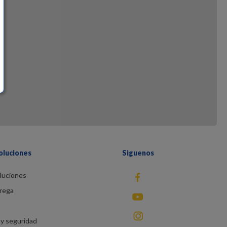
oluciones
Siguenos
luciones
fb
rega
You Tube
instagram
y seguridad