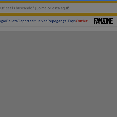
s buscando? ¡Lo mejor está aquí!
ogar
Belleza
Deportes
Muebles
Pepeganga Toys
Outlet