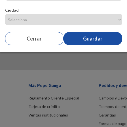
Ciudad
Cerrar
Guardar
Más Pepe Ganga
Pedidos y dev
Reglamento Cliente Especial
Cambios y Devo
Tarjeta de crédito
Tiempos de ent
Ventas institucionales
Garantías
d
Formas de pago 