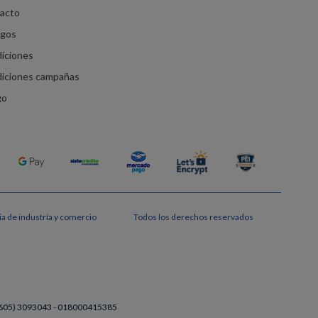
racto
agos
diciones
diciones campañas
go
a de industría y comercio
Todos los derechos reservados
a (605) 3093043 - 018000415385