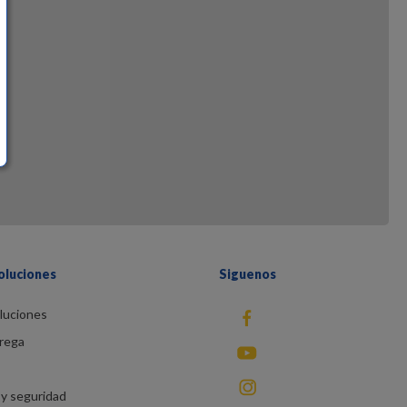
oluciones
Siguenos
luciones
fb
rega
You Tube
instagram
y seguridad