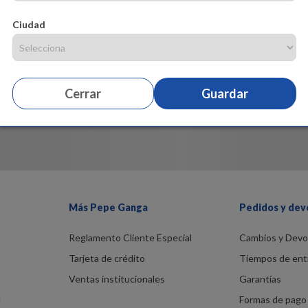
Ciudad
Cerrar
Guardar
Más Pepe Ganga
Pedidos y dev
Reglamento Cliente Especial
Cambios y Devo
Tarjeta de crédito
Tiempos de ent
Ventas institucionales
Garantías
d
Formas de pago 