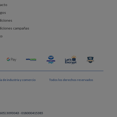
racto
agos
diciones
diciones campañas
go
a de industría y comercio
Todos los derechos reservados
a (605) 3093043 - 018000415385