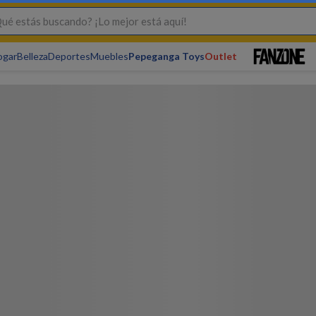
s buscando? ¡Lo mejor está aquí!
ogar
Belleza
Deportes
Muebles
Pepeganga Toys
Outlet