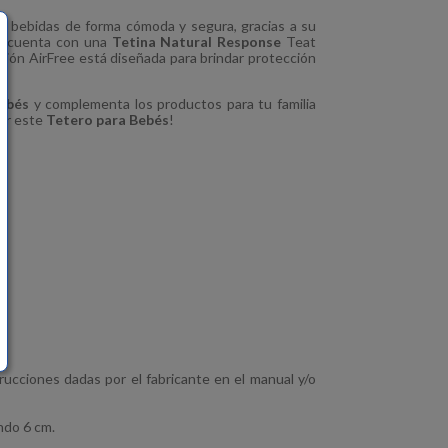
s bebidas de forma cómoda y segura, gracias a su
o
cuenta con una
Tetina Natural Response
Teat
ación AirFree está diseñada para brindar protección
ebés
y complementa los productos para tu familia
var este
Tetero para Bebés
!
e.
ucciones dadas por el fabricante en el manual y/o
ndo 6 cm.