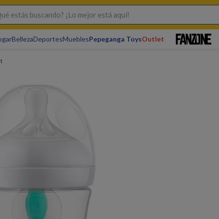
s buscando? ¡Lo mejor está aquí!
ogar
Belleza
Deportes
Muebles
Pepeganga Toys
Outlet
t