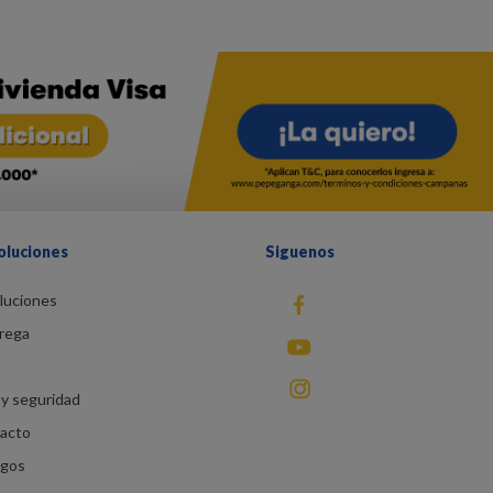
oluciones
Siguenos
luciones
fb
rega
You Tube
instagram
y seguridad
racto
agos