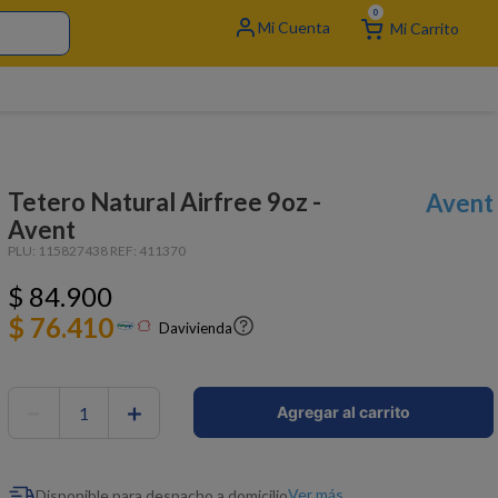
0
Tetero Natural Airfree 9oz -
Avent
Avent
PLU:
115827438
REF:
411370
$
84
.
900
$ 76.410
Davivienda
－
＋
Agregar al carrito
Ver más
Disponible para despacho a domicilio