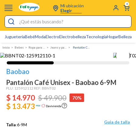
0
Mi ubicación
Elegir
¿Qué estás buscando?
Jugueteria
Bebé
Moda
Electro
Electrobelleza
Tecnología
Hogar
Belleza
D
Electrobelleza
Bebes
Ropa para bebé
Jeans y pantalones
Pantalón Café Unisex - Baobao
Pijamas
Electro
Baobao
Figuras Toy Story
Pantalón Café Unisex - Baobao 6-9M
Carters
PLU:
125912112
REF:
BBNT02
$
14
Cartas Pokemon
.
970
$
49
.
900
70%
$ 13.473
Silla Mecedora Bebé
Davivienda
Bebes
Guia de talla
Talla
:
6-9M
Cuna Colecho