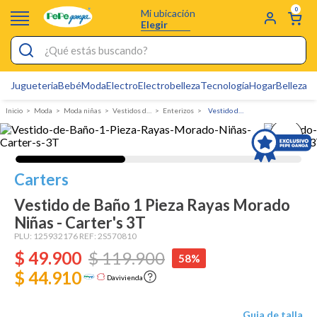
0
Mi ubicación
Elegir
¿Qué estás buscando?
Jugueteria
Bebé
Moda
Electro
Electrobelleza
Tecnología
Hogar
Belleza
D
Electrobelleza
Moda
Moda niñas
Vestidos de Baño para niña
Enterizos
Vestido de Baño 1 Pieza Rayas Morado Niñas - Carter's
Pijamas
Electro
Figuras Toy Story
Carters
Carters
Vestido de Baño 1 Pieza Rayas Morado
Niñas - Carter's 3T
Silla Mecedora Bebé
PLU:
125932176
REF:
2S570810
Bebes
$
49
.
900
$
119
.
900
58%
Cuna Colecho
$ 44.910
Davivienda
Cartas Pokemon
Guia de talla