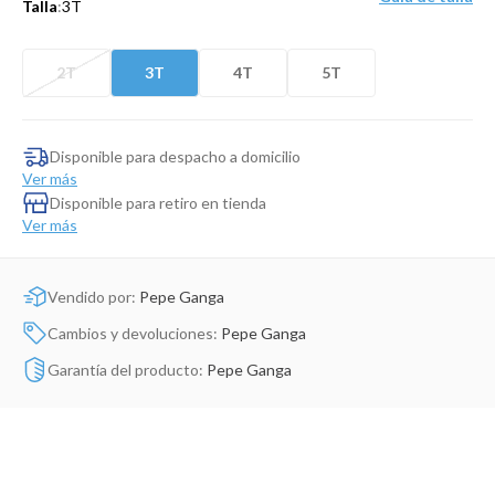
Talla
:
3T
Dinosaurio Juguete
2T
3T
4T
5T
Disponible para despacho a domicilio
Ver más
Disponible para retiro en tienda
Ver más
Vendido por:
Pepe Ganga
Cambios y devoluciones:
Pepe Ganga
Garantía del producto:
Pepe Ganga