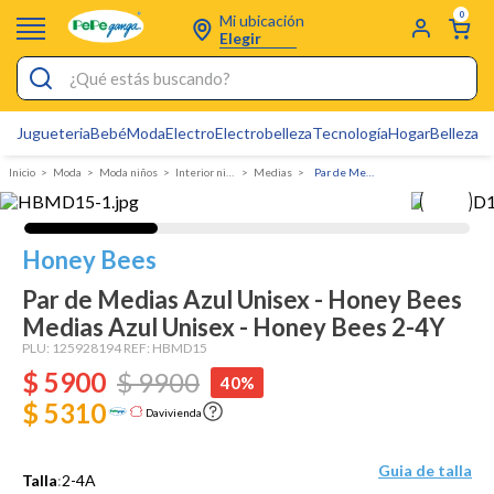
0
Mi ubicación
Elegir
¿Qué estás buscando?
Jugueteria
Bebé
Moda
Electro
Electrobelleza
Tecnología
Hogar
Belleza
D
Electrobelleza
Moda
Moda niños
Interior niño
Medias
Par de Medias Azul Unisex - Honey Bees
Pijamas
Electro
Honey Bees
Figuras Toy Story
Par de Medias Azul Unisex - Honey Bees
Carters
Medias Azul Unisex - Honey Bees 2-4Y
Silla Mecedora Bebé
PLU:
125928194
REF:
HBMD15
$
5900
$
9900
40%
Bebes
$ 5310
Davivienda
Cartas Pokemon
Cuna Colecho
Guia de talla
Talla
:
2-4A