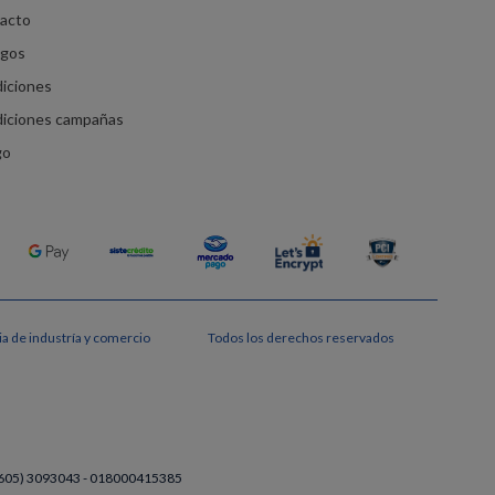
racto
agos
diciones
diciones campañas
go
a de industría y comercio
Todos los derechos reservados
a (605) 3093043 - 018000415385