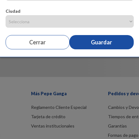
Ciudad
Cerrar
Guardar
Más Pepe Ganga
Pedidos y dev
Reglamento Cliente Especial
Cambios y Devo
Tarjeta de crédito
Tiempos de ent
Ventas institucionales
Garantías
d
Formas de pago 