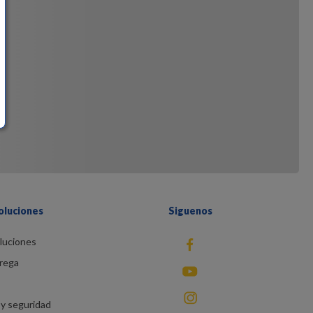
oluciones
Siguenos
luciones
fb
rega
You Tube
instagram
y seguridad