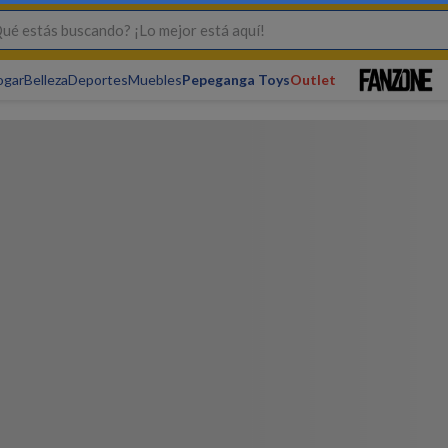
s buscando? ¡Lo mejor está aquí!
ogar
Belleza
Deportes
Muebles
Pepeganga Toys
Outlet