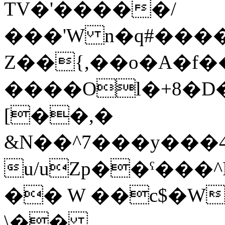
TV�'�����/
���'W n�q#�����ޚ���Ək�H}SS`j&���1
Z��{,��o�A�f�
����Ol�+8�D�
[��
,�
&N��^7���y���
u/uZp��ˁ���
�� W ��c$�W
\��