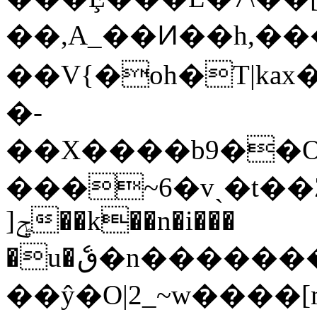
��,A_��Ͷ��h,
��V{�oh�T|kax
�-
��X����b9��O�
���~6�vˏ�t��
]ݯ��k��n�i���
�u�ެڧ�n����������XH���r6oWo1��my|8�6�D���n>�V��y7�,�^���P]_^����|6}
��ŷ�O|2_~w����[