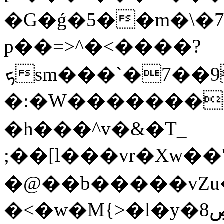
�G�ǵ�5��m�\�7by<������*kܟ}0���������
p��=>^�<����?
ܟsm���`�7��9N�����t�����p���c���������1���/
�:�W��������
�h���^v�&�T_
;��[l���vr�Xw�
�@��b�����vZu�
�<�w�M{>�l�y�ڝ8�#��-