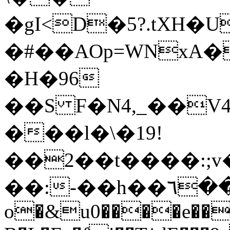
�gI<D�5?.tXH�U
�#��AOp=WNxA�
�H�96
��S F�N4,_��V4�z�c�
���l�\�19!
��2��t����:;v����
��:-��h��٦�����
o�&u0����e���