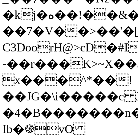
�kj�ه��!��&�v�
��7�V��>��'�[
C3DoorH@>cD�#I
-��r���K>~X�
x���^*��!
��JG�\i�����c
�4�B�������n�
Ib�֍vО