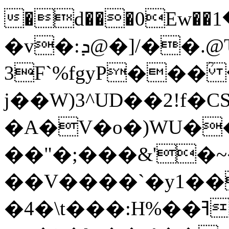
�d���0Ew��م���1Ag\��*MJ1����Y4n�ޓ�����r=�h���
�v�:ܕ@�]/��.@Ԏ`MA�P";̏)�
3F`%fgyP���ؒ
j��W)3^UD��2!f�C
�A�V�o�)WU�
��"�;���&'�~
��V����`�y1��]��͋��x���
�4�\t���:H%��ߔU^.�r�����wώ�o�/W߮��Iw|