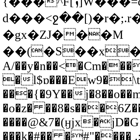
{���^F[ܙ]Ԝ���=dC���TCe+�$�R��n�[�R
d���<ջ��[)�r�;.r
�gx�ZJ���M
��(�S��x��
A/��y�n��<�Cm���
�l$ɒ���Ew9�\tl�
���{�9Y��j�8��o��m
�o�z� ��8�s���6Z�
����@&7�(ӈjx�jD�G 
���k�#�� �#"���� .;