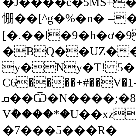
�J����c�5MS+
㥊��[^g�%�n� =
[�.��l�9�h�ơ�9
�BQ��UZ��
y�Ny�T! 5��
C6����+#��V�1-��
ܩ��Ѿ�N����;�8�jO���>Ň;8�xq�{+$<�t4���n>�]���{�Ɠ�1yA�n
Vۗ����*�U��xz
�7���5���R�