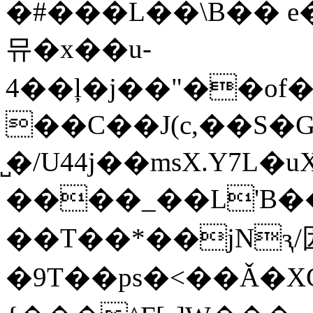
�#���L��\B�� e�
뮤�x��u-
4��ļ�j��"��o
��C��J(c,��S�
̺�/U44j��msX.Y7L
����_��L'B��H){
��T��*��jNԇ/
�9T��ps�<��Ǎ�