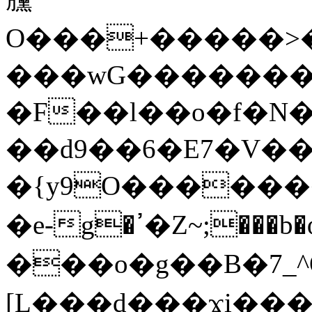
O���+�����>�
���wG���������]mޟ,
�F��l��o�f�N�
��d9��6�E7�V��
�{y9O�����
�e-g�ߴ�Z~;���b�ѻg� b������]��x�T�e��l2�Nw#7�a��S5z��ķ����l0\6��n0ܔ���}
���o�g��B�7_^O
[L���d���ϫi���j