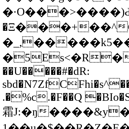
�·O���>����)Ԁ
�Ξ���+��^
�_,�����k5��
�5Es<�R�
��U�����#�dR:
sbd�N7ZfCFhi�s^�
.�%c.�F��Q �BIo�
霜J:�ŋ����&y
1��u�$��R�Z�E�