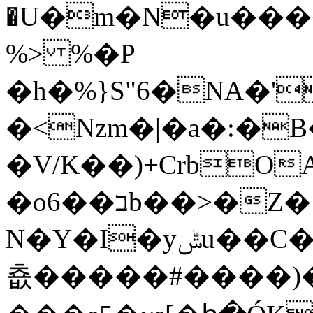
�U�m�N�u����U
%> %�P
�h�%}S"6�NA�'
�<Nzm�|�a�:�B
�V/K��)+CrbO
�oב��6b��>�Z�!:
N�Y�I�yݰu��C��d�P� _�<�����*
춊�����#����