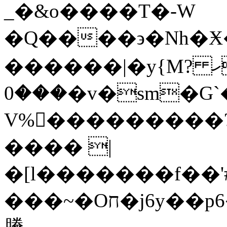
_�&o����T�-W
�Q����϶�Nh�Ӿ��
������|�y{Mހ ?
���0�v�sm�G`�fA�c#�9<{��B[ַ�m�U�l�=_���t�j7��������-
V%�ٔ��������? 8�v�ٳ
���� |
�[l�������f��'
���~�Oח�j6y��p6�f�T��������n��M��`�+���H
黱