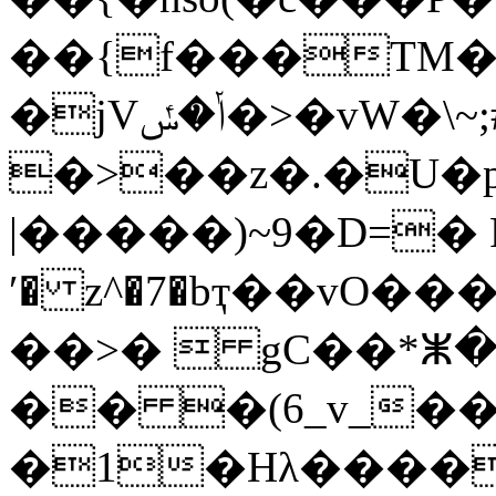
��{f���TM�HD���v�>ߣ��ch�f�X
�jVݳ�ݽ�>�
�>��z�.�U�p
|�����)~9�D=�
ʹ� z^�7�bҭ��vO��
��>�  gC��*ⵥ�
�� �(6_v_�
�1�Hλ����