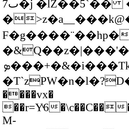
ٮ7�j �lZ��5`�� �dޮ׻_b�Z�����|
�>z�a__���k@
F�g����¨��hp�
�&Q��z�|���'�H?߿��9[.6�
�ܤ��+�&�i���Tk}��\���ӧ�̸ɫ�-
�T`zPW�n�l�?D
����vx�
��r=Yͮ6�\c��C���
M-