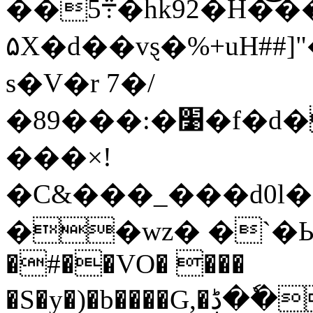
��5܊�hk92�H�͝���84
۵X�d��vȿ�%+uH##
s�V�r 7�/
�89���:�׹�f�d�#�g#�����VfYg l��J�u
���×!
�C&���_���d0
��wz� �`�ЬJ
�#��VO� ���
�S�y�)�b����G,�ڋ��ٗ�>�Z�=�ž6 �w�!