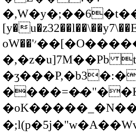
�,W�y�;��6�t��
[y�u�z32��l��\��y7\��
oW��'׳��[�O������t�a��h���n(p�ZN���!
�,�z�u]7M��Pb 
�ӡ���P,�b3�:��3
����=�̴�"��
�oK�����_�N�
�;l(p�5j�"w�