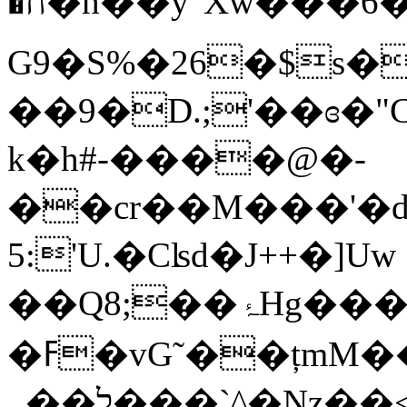
�ח�h��ŷ"Xw���6�˒阵
G9�S%�26�$s�
��9�D.;'��ɞ�
k�h#-����@�-
��cr��M���'�d��RRc\
5:'U.�Cʪd�J++�]Uw
��Q8;��ۂHg���(�(�b�i졀pc�/
�ߓ�vG˜��țmM
_��ל���`^�Nz��˂����%���.��Ռ�z��_is����o!