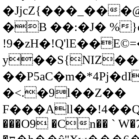
�JjcZ{���_���@�ہ�x�O�=�����$#��w�
�B ��:�J� %}
!9�zH�!Q'lE��E©
y��S{NIZ��
��P5aC�m�*4Pj�d
�<.�9l��Z��
F���All��!4��QA$
���O9 �Cn�� ` W�7