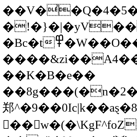
��V�͐�Q�4�5
�!�}�|�yV��
�Bc�t߾�W��O��i|
����&zi��A4�
��K�B�e��
��8g���(�n�2�
郑^�9��0Ic|k��aȿ�
��w�(�\KgF^foZ