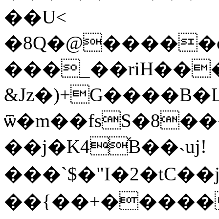
��U<
�8Q�@�����ȯ
���_��riH���
&Jz�)+G����B�L
ѿ�m��fsS�8����ܒ������
��j�K4֜B��˴uj!
���`$�"I�2�tC��j/j�$�H�)o�
��{��+������#��