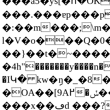
���a5�ys[�հ�ÓK
���.���ɐp���p
�:��m���;\m
l�V�o���Q�0����lӭ��نw��5�/'� S�ӽ��,g��~O�@=��B��X��O�#���k��
��}��t�~���
�4h"�������y����n�
�IԿ� kw�ިn�_�8
�OA��[9A߂�ݽ����ϗO��4Ă����[�=��cmH���'�yO����`��)��)�FNjA����D�j�!
���x��ڡd ���?��?Ѫ�(`�&n�!