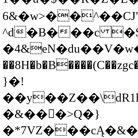
6&�w>��^��CJ
^d�B���c �$
�4&eN�du��V�w��e�
��8H�b�B����(C��zgc�M�ڧ���Ҩ`E�NE�8��2E���4�^&�@!bht�&��d�Vg���YA
}�!
��y��Z��\dR1h
�&���>Q�}
�*7VZ���cĄ�&�