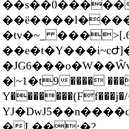
��s��0�����
��ë����l����
�tv�~_ ���>[
��e�t�Y���i~cԺ]�
�JG6���o�W��Ŵv
�|~1�t9���� ���
Y�������(Ff���j�/+o�B�
YJ�DwJ5��n����
�L��:�?