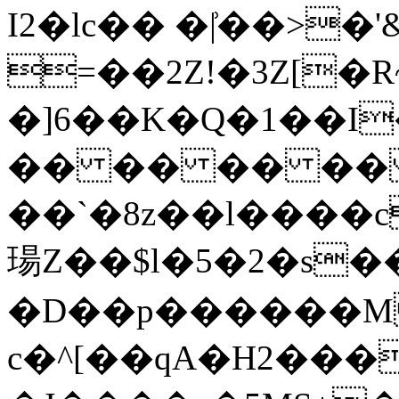
I2�lc�� �|͗��>�
=��2Z!�3Z[�
�]6��K�Q�1��I
�� �� �� �� 
��`�8z��l����c
瑒Z��$l�5�2�s
�D��p������M
c�^[��qA�H2����