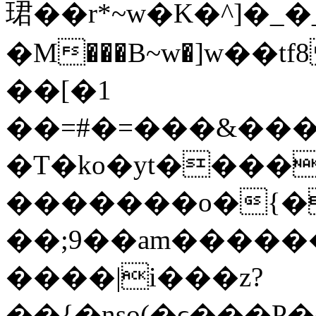
珺��r*~w�K�^]�_
�M���B~w�]w��tf
��[�1
��=#�=���&���
�T�ko�yt����
�������o�{�
��;9��am�����
����|i���z?
��{�nso(�ϲ���