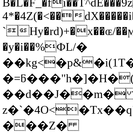
B�L�F_�fi��T^dE��
4*�4Z(�<��dX�����i
`Hy�rd)+�x��ɶ/��
�y�i��%ФL/�
��kg<�p&�i(1T
�=ƃ���"h�]�H�
��d��J��m� 
z�`�4O<�Tx��
���Z�