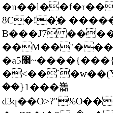
�n��l��f�r��
8C�!�҉� ���
B���J7 ���
��M��"���0
�a޲5~����{���{Q^һ�v�Yt����? N���xn���)�>K����¡�O,wd<�X������w��8�����gO)U&f���kU����X�GṶ���}
�<��`�w��(Y
��}1���巂
d3q��O>?"%O��