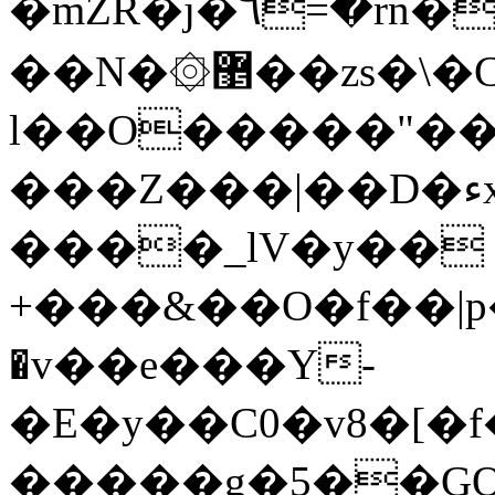
�mZR�j�٦=
��N�۞޵��z
l��O�����"�
���Z���|��D�ءxqծZ��^���7˵x!
����_lV�y�� 
+���&��O�f��|p�8�y���
�v��e���Y-
�E�y��C0�v8�[�
�����g�5��GO�