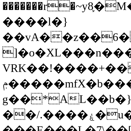
�������r�~y8֛�
����l�}
��vA��z��6
]�o�XL���n���
VRK��!����+���
�ݦ����mfX�b���̖ �0�n��^
g��*AL��b�
��/.����ۼ�u�i�����Eq� @<�����������Q`��k��S�������|
���Ȩ���L�7\��[