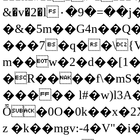
&�v�2�l٠�9�=��j�-�����&z�!}
�&�5m��G4n��Q
���7�q��\{V
m��w�2�d��[1�
�R����f\�mS
��� �� l#�w)l3A�
Ȭ�0O�0k��x�
z �k��mgv:-4�V"�i