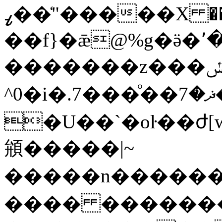
��ߨ"̒�����X
��f}�ǣ@%g�ӛ�՚
�������z���ݽ�Ώ�7�޽�)����74�K]�*b�?
^0�i� .7���ͦ��ޛ�7�pv��fx֏ɏG��+����7���i�'������
�U��`�oŀ��ժ[w
䪻�����|~
�����n������
���� �������