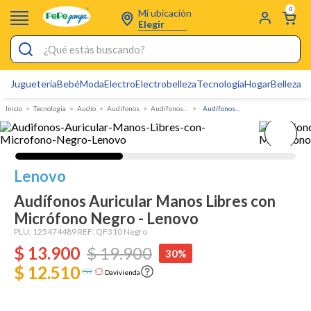
0
Mi ubicación
Elegir
¿Qué estás buscando?
Jugueteria
Bebé
Moda
Electro
Electrobelleza
Tecnología
Hogar
Belleza
D
Electrobelleza
Tecnologia
Audio
Audifonos
Audífonos con cable
Audífonos Auricular Manos Libres con Micrófono Negro - Lenovo
Pijamas
Electro
Figuras Toy Story
Lenovo
Carters
Audífonos Auricular Manos Libres con
Micrófono Negro - Lenovo
Cartas Pokemon
PLU:
125474489
REF:
QF310 Negro
Silla Mecedora Bebé
$
13
.
900
$
19
.
900
30%
Bebes
$ 12.510
Davivienda
Cuna Colecho