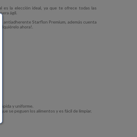
l es la elección ideal, ya que te ofrece todas las
nera ágil.
con antiadherente Starflon Premium, además cuenta
adquiérelo ahora!.
ápida y uniforme.
ue se peguen los alimentos y es fácil de limpiar.