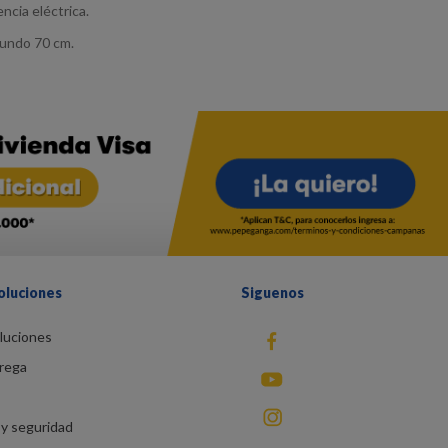
ncia eléctrica.
fundo 70 cm.
oluciones
Siguenos
luciones
fb
rega
You Tube
instagram
y seguridad