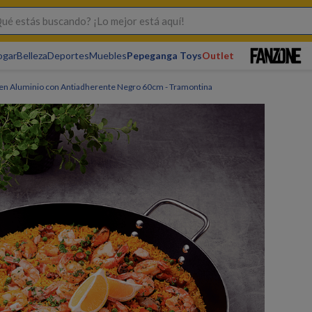
s buscando? ¡Lo mejor está aquí!
ogar
Belleza
Deportes
Muebles
Pepeganga Toys
Outlet
l en Aluminio con Antiadherente Negro 60cm - Tramontina