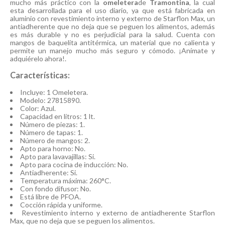
mucho más práctico con la
omeletera
de
Tramontina
, la cual
esta desarrollada para el uso diario, ya que está fabricada en
aluminio con revestimiento interno y externo de Starflon Max, un
antiadherente que no deja que se peguen los alimentos, además
es más durable y no es perjudicial para la salud. Cuenta con
mangos de baquelita antitérmica, un material que no calienta y
permite un manejo mucho más seguro y cómodo. ¡Anímate y
adquiérelo ahora!.
Características:
Incluye: 1 Omeletera.
Modelo: 27815890.
Color: Azul.
Capacidad en litros: 1 lt.
Número de piezas: 1.
Número de tapas: 1.
Número de mangos: 2.
Apto para horno: No.
Apto para lavavajillas: Si.
Apto para cocina de inducción: No.
Antiadherente: Si.
Temperatura máxima: 260°C.
Con fondo difusor: No.
Está libre de PFOA.
Cocción rápida y uniforme.
Revestimiento interno y externo de antiadherente Starflon
Max, que no deja que se peguen los alimentos.