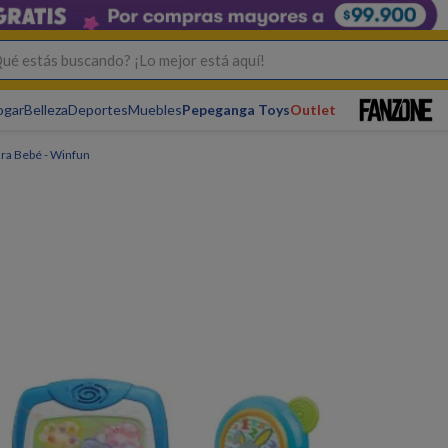
s buscando? ¡Lo mejor está aquí!
ogar
Belleza
Deportes
Muebles
Pepeganga Toys
Outlet
ara Bebé - Winfun