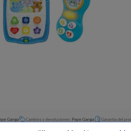
epe Ganga
Cambios y devoluciones:
Pepe Ganga
Garantía del pr