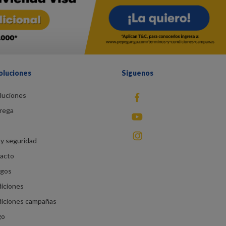
oluciones
Siguenos
luciones
fb
rega
You Tube
instagram
y seguridad
racto
agos
diciones
diciones campañas
go