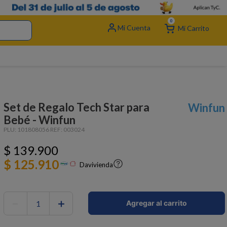
0
Set de Regalo Tech Star para
Winfun
Bebé - Winfun
PLU:
101808056
REF:
003024
$
139
.
900
$ 125.910
Davivienda
－
＋
Agregar al carrito