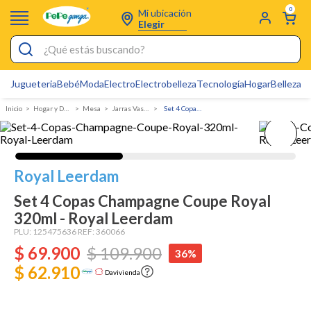
0
Mi ubicación
Elegir
¿Qué estás buscando?
Jugueteria
Bebé
Moda
Electro
Electrobelleza
Tecnología
Hogar
Belleza
D
Electrobelleza
Hogar y Decoracion
Mesa
Jarras Vasos y Copas
Set 4 Copas Champagne Coupe Royal 320ml - Royal Leerdam
Pijamas
Electro
Figuras Toy Story
Royal Leerdam
Carters
Set 4 Copas Champagne Coupe Royal
320ml - Royal Leerdam
Silla Mecedora Bebé
PLU:
125475636
REF:
360066
Bebes
$
69
.
900
$
109
.
900
36%
Cuna Colecho
$ 62.910
Davivienda
Cartas Pokemon