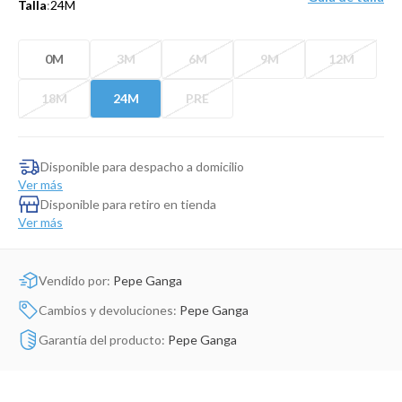
Talla
:
24M
Dinosaurio Juguete
0M
3M
6M
9M
12M
18M
24M
PRE
Disponible para despacho a domicilio
Ver más
Disponible para retiro en tienda
Ver más
Vendido por:
Pepe Ganga
Cambios y devoluciones:
Pepe Ganga
Garantía del producto:
Pepe Ganga