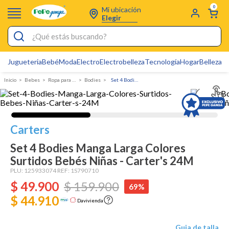
0
Mi ubicación
Elegir
¿Qué estás buscando?
Jugueteria
Bebé
Moda
Electro
Electrobelleza
Tecnología
Hogar
Belleza
D
Electrobelleza
Bebes
Ropa para bebé
Bodies
Set 4 Bodies Manga Larga Colores Surtidos Bebés Niñas - Carter's
Pijamas
Electro
Figuras Toy Story
Carters
Carters
Set 4 Bodies Manga Larga Colores
Surtidos Bebés Niñas - Carter's 24M
Silla Mecedora Bebé
PLU:
125933074
REF:
1S790710
Bebes
$
49
.
900
$
159
.
900
69%
Cuna Colecho
$ 44.910
Davivienda
Cartas Pokemon
Guia de talla