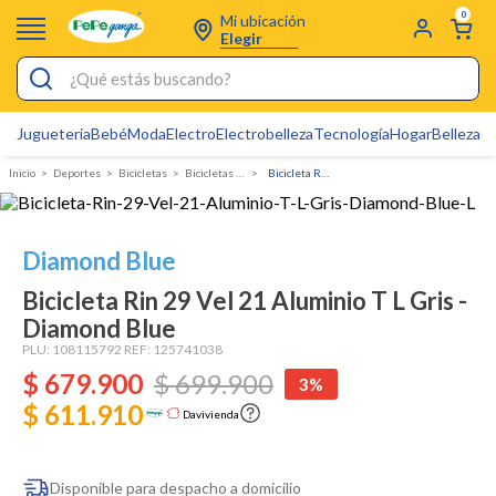
0
Mi ubicación
Elegir
¿Qué estás buscando?
Jugueteria
Bebé
Moda
Electro
Electrobelleza
Tecnología
Hogar
Belleza
D
Electrobelleza
Deportes
bicicletas
Bicicletas Urbanas
Bicicleta Rin 29 Vel 21 Aluminio T L Gris - Diamond Blue
Pijamas
Electro
Diamond Blue
Figuras Toy Story
Bicicleta Rin 29 Vel 21 Aluminio T L Gris -
Carters
Diamond Blue
Silla Mecedora Bebé
PLU:
108115792
REF:
125741038
$
679
.
900
$
699
.
900
3%
Bebes
$ 611.910
Davivienda
Cartas Pokemon
Cuna Colecho
Disponible para despacho a domicilio