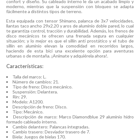
confort y diseño. Su cableado interno le da un acabado limpio y
moderno, mientras que la suspensión con bloqueo se adapta
fácilmente a distintos tipos de terreno.
Esta equipada con tensor Shimano, palanca de 3x7 velocidades,
llantas taco ancho 29x2.20 y aros de aluminio doble pared, lo cual
te garantiza control, tracción y durabilidad. Además, los frenos de
disco mecánicos te ofrecen una frenada segura en cualquier
situación; y lo mejor es que el sillín anti prostático y el tubo de
sillín en aluminio elevan la comodidad en recorridos largos,
haciendo de esta bici una excelente opción para aventuras
urbanas o de montaña. ¡Anímate y adquiérela ahora!.
Características:
Talla del marco: L.
Número de cambios: 21.
Tipo de freno: Disco mecánico.
Suspensión: Delantera.
Rin: 29.
Modelo: A1200.
Descripción de freno: Disco.
Tipo: Mecánico.
Descripción de marco: Marco Diamondblue 29 aluminio hidro
formado cableado interno.
Cambio delantero: Palancas integradas.
Cambio trasero: Desviador trasero de 7.
Biela: Juegos de bielas 170.