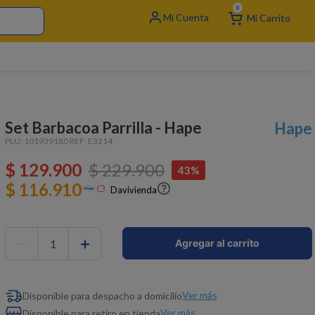
0
Set Barbacoa Parrilla - Hape
Hape
PLU:
101939180
REF:
E3214
$
129
.
900
$
229
.
900
43%
$ 116.910
Davivienda
－
＋
Agregar al carrito
Ver más
Disponible para despacho a domicilio
Ver más
Disponible para retiro en tienda