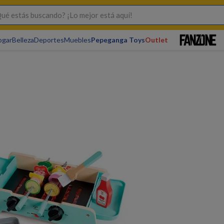
s buscando? ¡Lo mejor está aquí!
ogar
Belleza
Deportes
Muebles
Pepeganga Toys
Outlet