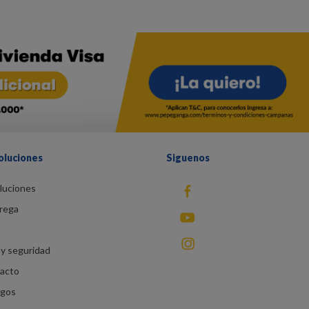
oluciones
Siguenos
luciones
fb
rega
You Tube
instagram
y seguridad
racto
agos