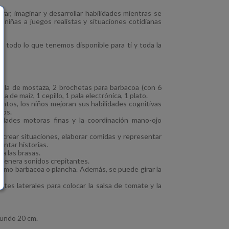
ar, imaginar y desarrollar habilidades mientras se
y niñas a juegos realistas y situaciones cotidianas
 todo lo que tenemos disponible para ti y toda la
tella de mostaza, 2 brochetas para barbacoa (con 6
a de maíz, 1 cepillo, 1 pala electrónica, 1 plato.
mentos, los niños mejoran sus habilidades cognitivas
tos.
idades motoras finas y la coordinación mano-ojo
ra crear situaciones, elaborar comidas y representar
ontar historias.
 a las brasas.
 genera sonidos crepitantes.
e como barbacoa o plancha. Además, se puede girar la
es laterales para colocar la salsa de tomate y la
fundo 20 cm.