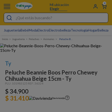
0
Mi ubicación
Elegir
¿Qué estás buscando?
Jugueteria
Bebé
Moda
Electro
Electrobelleza
Tecnología
Hogar
Belleza
D
Electrobelleza
Jugueteria
Peluches
animales
Peluche Beannie Boos Perro Chewey Chihuahua Beige 15cm - Ty
Pijamas
Electro
Figuras Toy Story
Ty
Carters
Peluche Beannie Boos Perro Chewey
Chihuahua Beige 15cm - Ty
Silla Mecedora Bebé
PLU:
101983125
REF:
36324
Bebes
$
34
.
900
Cartas Pokemon
$ 31.410
Davivienda
Cuna Colecho