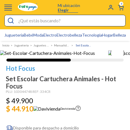
0
Mi ubicación
Elegir
¿Qué estás buscando?
Jugueteria
Bebé
Moda
Electro
Electrobelleza
Tecnología
Hogar
Belleza
D
Electrobelleza
Jugueteria
juguetes de rol
manualidades
Set Escolar Cartuchera Animales - Hot Focus
Pijamas
Electro
Hot Focus
Figuras Toy Story
Set Escolar Cartuchera Animales - Hot
Carters
Focus
Cartas Pokemon
PLU:
103044748
REF:
334CR
$
49
.
900
Silla Mecedora Bebé
$ 44.910
Davivienda
Bebes
Cuna Colecho
Disponible para despacho a domicilio