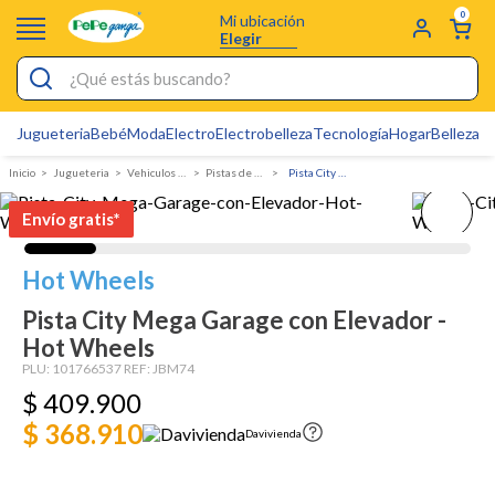
0
Mi ubicación
Elegir
¿Qué estás buscando?
Jugueteria
Bebé
Moda
Electro
Electrobelleza
Tecnología
Hogar
Belleza
D
Electrobelleza
Jugueteria
Vehiculos de juguete
Pistas de vehículos
Pista City Mega Garage con Elevador - Hot Wheels
Pijamas
Envío gratis*
Electro
Figuras Toy Story
Hot Wheels
Carters
Pista City Mega Garage con Elevador -
Hot Wheels
Cartas Pokemon
PLU:
101766537
REF:
JBM74
Silla Mecedora Bebé
$
409
.
900
Bebes
$ 368.910
Davivienda
Cuna Colecho