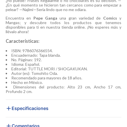
¿no puede? Frases Regalarme o no chocolates es su decisión. —
¿En qué momento se hicieron tan cercanos como para empezar a
pelear? —Najimi—Sería lindo que no me odiara.
Encuentra en
Pepe Ganga
una gran variedad de
Comics
y
Mangas; y descubre todos los productos que tenemos
disponibles para ti en nuestra tienda online. ¡No esperes más y
llévalo ahora!
Características:
ISBN: 9786076366554.
Encuadernado: Tapa blanda.
No. Páginas: 192.
Idioma: Español.
Editorial: TUTTLE MORI / SHOGAKUKAN.
Autor (es): Tomohito Oda.
Recomendado para mayores de 18 años.
Hecho en México.
Dimensiones del producto: Alto 23 cm, Ancho 17 cm,
Profundo 2 cm.
Especificaciones
Comentarios