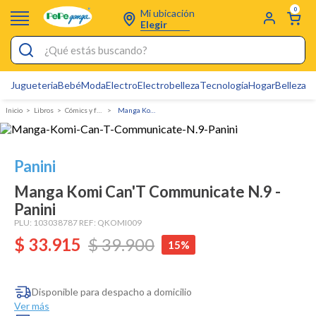
0
Mi ubicación
Elegir
¿Qué estás buscando?
Jugueteria
Bebé
Moda
Electro
Electrobelleza
Tecnología
Hogar
Belleza
D
Electrobelleza
Libros
Cómics y fanáticos
Manga Komi Can'T Communicate N.9 - Panini
Pijamas
Electro
Panini
Figuras Toy Story
Manga Komi Can'T Communicate N.9 -
Carters
Panini
Silla Mecedora Bebé
PLU:
103038787
REF:
QKOMI009
$
33
.
915
$
39
.
900
15%
Bebes
Cartas Pokemon
Disponible para despacho a domicilio
Cuna Colecho
Ver más