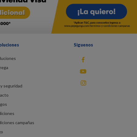
oluciones
Siguenos
luciones
fb
rega
You Tube
instagram
y seguridad
racto
agos
diciones
diciones campañas
go