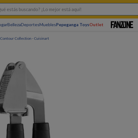
s buscando? ¡Lo mejor está aquí!
ogar
Belleza
Deportes
Muebles
Pepeganga Toys
Outlet
Contour Collection - Cuisinart