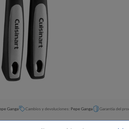
epe Ganga
Cambios y devoluciones:
Pepe Ganga
Garantía del pr