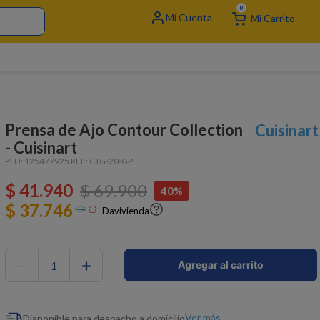
0
Prensa de Ajo Contour Collection
Cuisinart
- Cuisinart
PLU:
125477925
REF:
CTG-20-GP
$
41
.
940
$
69
.
900
40%
$ 37.746
Davivienda
－
＋
Agregar al carrito
Ver más
Disponible para despacho a domicilio