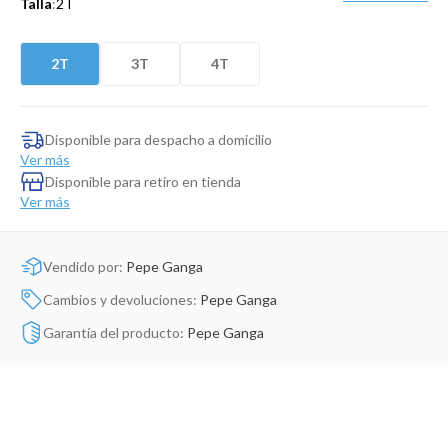
Talla
:
2T
Dinosaurio Juguete
2T
3T
4T
Disponible para despacho a domicilio
Ver más
Disponible para retiro en tienda
Ver más
Vendido por:
Pepe Ganga
Cambios y devoluciones:
Pepe Ganga
Garantía del producto:
Pepe Ganga