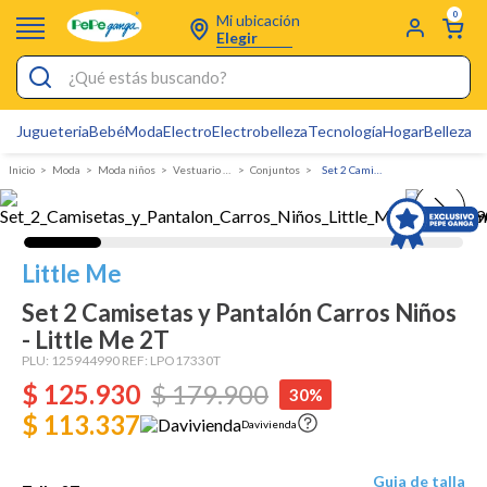
0
Mi ubicación
Elegir
¿Qué estás buscando?
Jugueteria
Bebé
Moda
Electro
Electrobelleza
Tecnología
Hogar
Belleza
D
Electrobelleza
Moda
Moda niños
Vestuario Exterior Niño
Conjuntos
Set 2 Camisetas y Pantalón Carros Niños - Little Me
Pijamas
Electro
Figuras Toy Story
Little Me
Carters
Set 2 Camisetas y Pantalón Carros Niños
- Little Me 2T
Silla Mecedora Bebé
PLU:
125944990
REF:
LPO17330T
Bebes
$
125
.
930
$
179
.
900
30%
$ 113.337
Cartas Pokemon
Davivienda
Cuna Colecho
Guia de talla