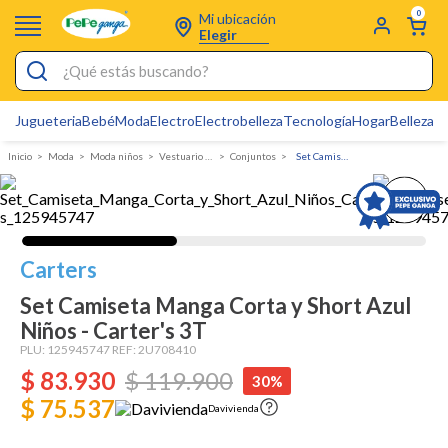
0
Mi ubicación
Elegir
¿Qué estás buscando?
Jugueteria
Bebé
Moda
Electro
Electrobelleza
Tecnología
Hogar
Belleza
D
Electrobelleza
Moda
Moda niños
Vestuario Exterior Niño
Conjuntos
Set Camiseta Manga Corta y Short Azul Niños - Carter's
Pijamas
Electro
Figuras Toy Story
Carters
Carters
Set Camiseta Manga Corta y Short Azul
Silla Mecedora Bebé
Niños - Carter's 3T
PLU:
Bebes
125945747
REF:
2U708410
$
83
.
930
$
119
.
900
30%
Cartas Pokemon
$ 75.537
Davivienda
Cuna Colecho