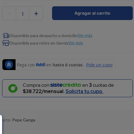
－
＋
Agregar al carrito
Ver más
Disponible para despacho a domicilio
Ver más
Disponible para retiro en tienda
Compra con
en
3
cuotas de
$38.722/mensual.
Solicita tu cupo.
oducto:
Pepe Ganga