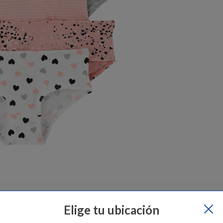
epe Ganga
Cambios y devoluciones:
Pepe Ganga
Garantía del pr
Elige tu ubicación