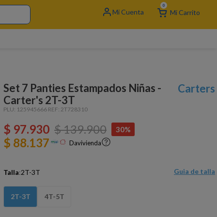
0
Set 7 Panties Estampados Niñas -
Carters
Carter's 2T-3T
PLU:
125945666
REF:
2T728310
$
97
.
930
$
139
.
900
30%
$ 88.137
Davivienda
Guia de talla
Talla
:
2T-3T
2T-3T
4T-5T