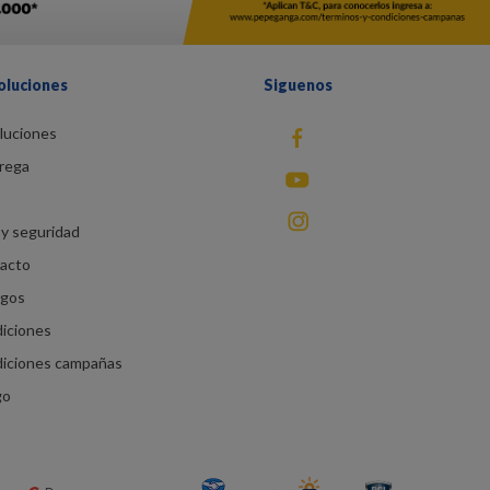
oluciones
Siguenos
luciones
fb
rega
You Tube
instagram
y seguridad
racto
agos
diciones
diciones campañas
go