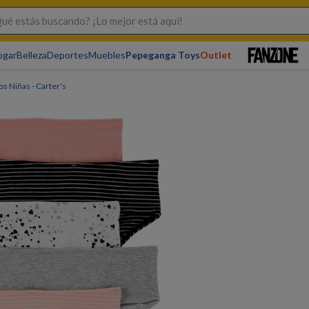
s buscando? ¡Lo mejor está aquí!
ogar
Belleza
Deportes
Muebles
Pepeganga Toys
Outlet
s Niñas - Carter's