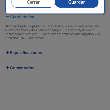
Cerrar
Guardar
Caraterística
Buzo en tejido de punto silueta clásica, la mejor compañía para
aventuras frías y días llenos de magia. - Puños y fajón en rib -
Estampado en relieve - Color verde Composición: Algodón 99%
Elastano 1%. ¡Compra ya!
Especificaciones
Comentarios