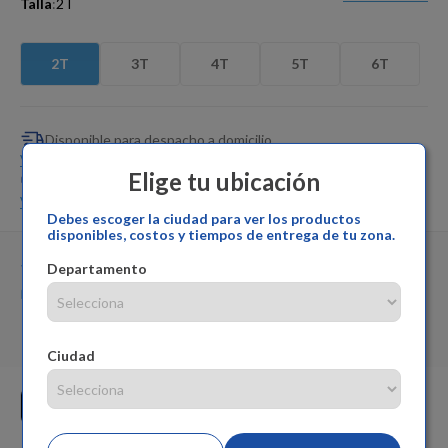
Talla
:
2T
Dinosaurio Juguete
2T
3T
4T
5T
6T
Disponible para despacho a domicilio
Ver más
Elige tu ubicación
Disponible para retiro en tienda
Ver más
Debes escoger la ciudad para ver los productos
disponibles, costos y tiempos de entrega de tu zona.
Vendido por:
offcorss
Departamento
Cambios y devoluciones:
offcorss
Garantía del producto:
offcorss
Ciudad