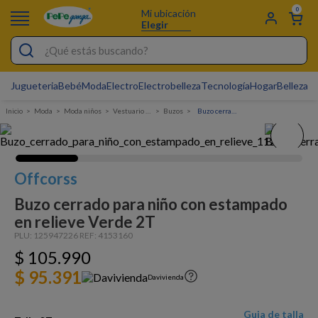
0
Mi ubicación
Elegir
¿Qué estás buscando?
Jugueteria
Bebé
Moda
Electro
Electrobelleza
Tecnología
Hogar
Belleza
D
Electrobelleza
Moda
Moda niños
Vestuario Exterior Niño
Buzos
Buzo cerrado para niño con estampado en relieve
Pijamas
Electro
Figuras Toy Story
Offcorss
Carters
Buzo cerrado para niño con estampado
en relieve Verde 2T
Cartas Pokemon
PLU:
125947226
REF:
4153160
Silla Mecedora Bebé
$
105
.
990
$ 95.391
Cuna Colecho
Davivienda
Bebes
Guia de talla