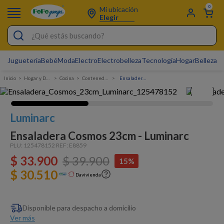
0
Mi ubicación
Elegir
¿Qué estás buscando?
Jugueteria
Bebé
Moda
Electro
Electrobelleza
Tecnología
Hogar
Belleza
D
Electrobelleza
Hogar y Decoracion
Cocina
Contenedores y Recipientes
Ensaladera Cosmos 23cm - Luminarc
Pijamas
Electro
Luminarc
Figuras Toy Story
Ensaladera Cosmos 23cm - Luminarc
Carters
PLU:
125478152
REF:
E8859
$
33
Silla Mecedora Bebé
.
900
$
39
.
900
15%
$ 30.510
Bebes
Davivienda
Cartas Pokemon
Disponible para despacho a domicilio
Cuna Colecho
Ver más