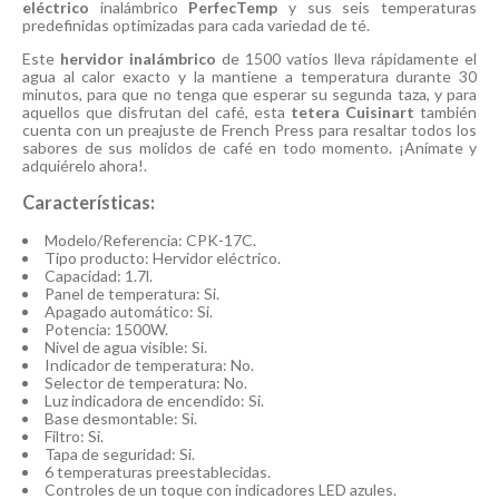
eléctrico
inalámbrico
PerfecTemp
y sus seis temperaturas
predefinidas optimizadas para cada variedad de té.
Este
hervidor inalámbrico
de 1500 vatios lleva rápidamente el
agua al calor exacto y la mantiene a temperatura durante 30
minutos, para que no tenga que esperar su segunda taza, y para
aquellos que disfrutan del café, esta
tetera Cuisinart
también
cuenta con un preajuste de French Press para resaltar todos los
sabores de sus molidos de café en todo momento. ¡Anímate y
adquiérelo ahora!.
Características:
Modelo/Referencia: CPK-17C.
Tipo producto: Hervidor eléctrico.
Capacidad: 1.7l.
Panel de temperatura: Si.
Apagado automático: Si.
Potencia: 1500W.
Nivel de agua visible: Si.
Indicador de temperatura: No.
Selector de temperatura: No.
Luz indicadora de encendido: Si.
Base desmontable: Si.
Filtro: Si.
Tapa de seguridad: Si.
6 temperaturas preestablecidas.
Controles de un toque con indicadores LED azules.