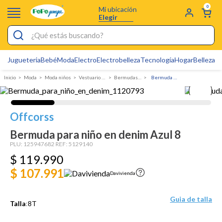
0
Mi ubicación
Elegir
¿Qué estás buscando?
Jugueteria
Bebé
Moda
Electro
Electrobelleza
Tecnología
Hogar
Belleza
D
Electrobelleza
Moda
Moda niños
Vestuario Exterior Niño
Bermudas y Pantalonetas
Bermuda para niño en denim
Pijamas
Electro
Offcorss
Figuras Toy Story
Bermuda para niño en denim Azul 8
Carters
PLU:
125947682
REF:
5129140
$
119
Silla Mecedora Bebé
.
990
$ 107.991
Bebes
Davivienda
Cuna Colecho
Guia de talla
Talla
:
8T
Cartas Pokemon