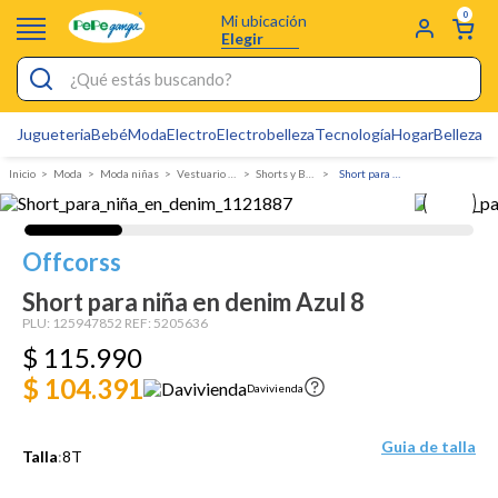
0
Mi ubicación
Elegir
¿Qué estás buscando?
Jugueteria
Bebé
Moda
Electro
Electrobelleza
Tecnología
Hogar
Belleza
D
Electrobelleza
Moda
Moda niñas
Vestuario Exterior Niña
Shorts y Bermudas
Short para niña en denim
Pijamas
Electro
Offcorss
Figuras Toy Story
Short para niña en denim Azul 8
Carters
PLU:
125947852
REF:
5205636
$
115
Silla Mecedora Bebé
.
990
$ 104.391
Bebes
Davivienda
Cuna Colecho
Guia de talla
Talla
:
8T
Cartas Pokemon