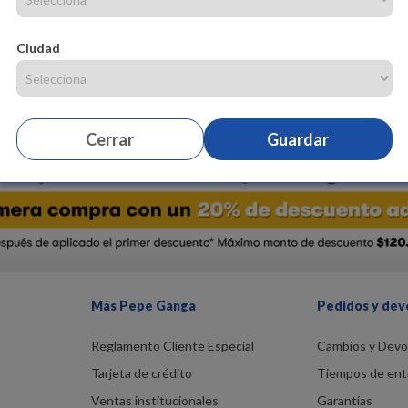
Media corta con rayas -Elaborada con algodón -Fibra suave que absorbe
talla 6/9 -Color azul ¡Compra ya!
Ciudad
Cerrar
Guardar
Más Pepe Ganga
Pedidos y dev
Reglamento Cliente Especial
Cambios y Devo
Tarjeta de crédito
Tiempos de ent
Ventas institucionales
Garantías