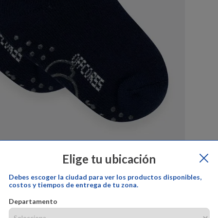
Elige tu ubicación
Debes escoger la ciudad para ver los productos disponibles,
por:
offcorss
Cambios y devoluciones:
offcorss
Garantía del prod
costos y tiempos de entrega de tu zona.
Departamento