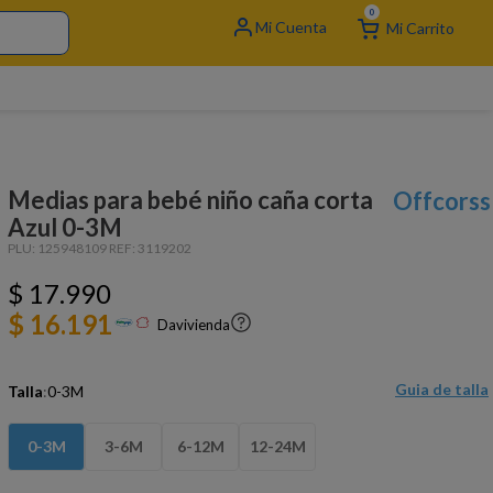
0
Medias para bebé niño caña corta
Offcorss
Azul 0-3M
PLU:
125948109
REF:
3119202
$
17
.
990
$ 16.191
Davivienda
Guia de talla
Talla
:
0-3M
0-3M
3-6M
6-12M
12-24M