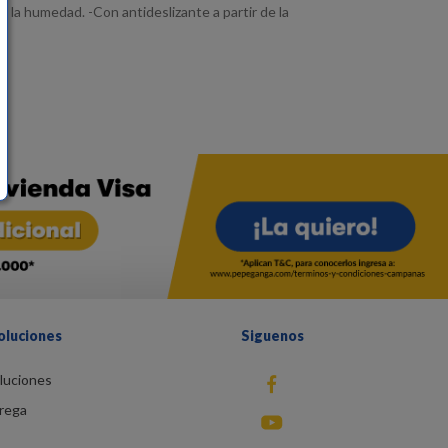
 la humedad. -Con antideslizante a partir de la
oluciones
Siguenos
luciones
fb
rega
You Tube