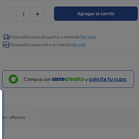
－
＋
Agregar al carrito
Ver más
Disponible para despacho a domicilio
Ver más
Disponible para retiro en tienda
Compra con
y
solicita tu cupo.
ucto:
offcorss