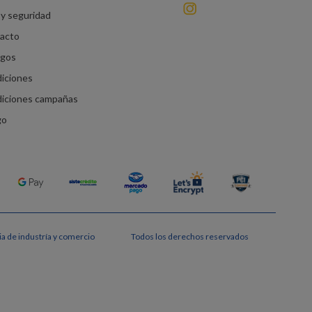
instagram
y seguridad
racto
agos
diciones
diciones campañas
go
a de industría y comercio
Todos los derechos reservados