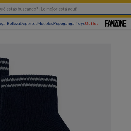
s buscando? ¡Lo mejor está aquí!
ogar
Belleza
Deportes
Muebles
Pepeganga Toys
Outlet