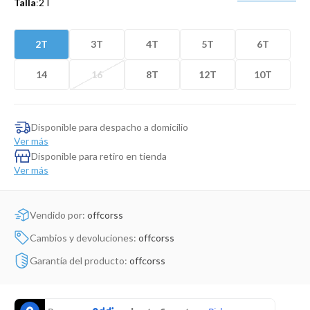
Talla
:
2T
Dinosaurio Juguete
2T
3T
4T
5T
6T
14
16
8T
12T
10T
Disponible para despacho a domicilio
Ver más
Disponible para retiro en tienda
Ver más
Vendido por:
offcorss
Cambios y devoluciones:
offcorss
Garantía del producto:
offcorss