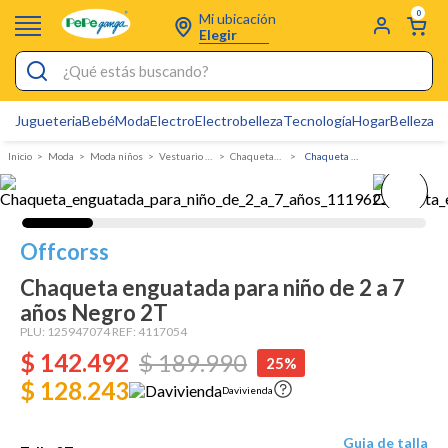
0
Mi ubicación
Elegir
¿Qué estás buscando?
Jugueteria
Bebé
Moda
Electro
Electrobelleza
Tecnología
Hogar
Belleza
D
Electrobelleza
Moda
Moda niños
Vestuario Exterior Niño
Chaquetas Y Chalecos
Chaqueta enguatada para niño de 2 a 7 años
Pijamas
Electro
Figuras Toy Story
Offcorss
Carters
Chaqueta enguatada para niño de 2 a 7
años Negro 2T
Cartas Pokemon
PLU:
125947074
REF:
4117054
Silla Mecedora Bebé
$
142
.
492
$
189
.
990
25%
$ 128.243
Cuna Colecho
Davivienda
Bebes
Guia de talla