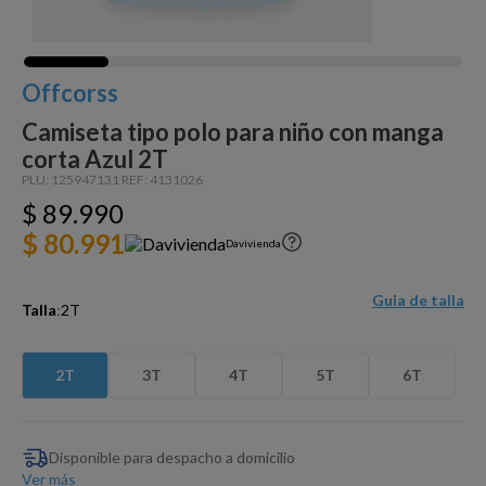
Dinosaurio Juguete
Offcorss
Camiseta tipo polo para niño con manga
corta Azul 2T
PLU:
125947131
REF:
4131026
$
89
.
990
$ 80.991
Davivienda
Guia de talla
Talla
:
2T
2T
3T
4T
5T
6T
Disponible para despacho a domicilio
Ver más