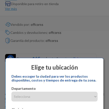
Disponible para retiro en tienda
Ver más
Vendido por:
offcorss
Cambios y devoluciones:
offcorss
Garantía del producto:
offcorss
Elige tu ubicación
Debes escoger la ciudad para ver los productos
disponibles, costos y tiempos de entrega de tu zona.
Caraterística
Departamento
Camiseta polo manga corta en tejido de punto silueta clásica ideal
para un look casual y divertido. - Cuello y puños con complemento
tejido - Tela con textura - Color azul Composición: Poliéster 65%
Algodon 35%. ¡Compra ya!