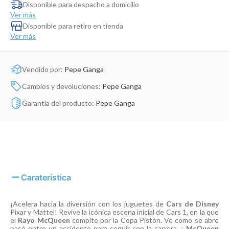
Dinosaurio Juguete
Disponible para despacho a domicilio
Ver más
Disponible para retiro en tienda
Ver más
Vendido por:
Pepe Ganga
Cambios y devoluciones:
Pepe Ganga
Garantía del producto:
Pepe Ganga
Caraterística
¡Acelera hacia la diversión con los juguetes de
Cars de Disney
Pixar y Mattel! Revive la icónica escena inicial de Cars 1, en la que
el
Rayo McQueen
compite por la Copa Pistón. Ve como se abre
pasó entre un accidente para seguir con la carrera. ¡
McQueen