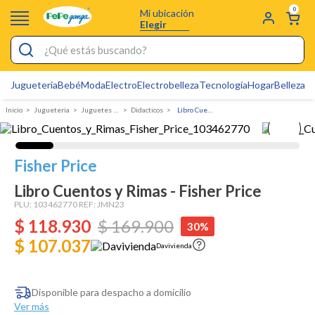
0
Mi ubicación
Elegir
¿Qué estás buscando?
Jugueteria
Bebé
Moda
Electro
Electrobelleza
Tecnología
Hogar
Belleza
D
Electrobelleza
Jugueteria
Juguetes de Bebe
Didacticos
Libro Cuentos y Rimas - Fisher Price
Pijamas
Electro
Fisher Price
Figuras Toy Story
Libro Cuentos y Rimas - Fisher Price
Carters
PLU:
103462770
REF:
JMN23
$
118
Silla Mecedora Bebé
.
930
$
169
.
900
30%
$ 107.037
Bebes
Davivienda
Cuna Colecho
Disponible para despacho a domicilio
Cartas Pokemon
Ver más