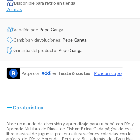
Dinosaurio Juguete
Disponible para retiro en tienda
Ver más
Vendido por:
Pepe Ganga
Cambios y devoluciones:
Pepe Ganga
Garantía del producto:
Pepe Ganga
Caraterística
Abre un mundo de diversión y aprendizaje para tu bebé con Ríe y
Aprende Mi Libro de Rimas de
Fisher-Price
. Cada página de este
libro musical de juguete presenta ilustraciones coloridas con los
amigos de Ríe y Aprende, Perrito y Sis, además de divertidas