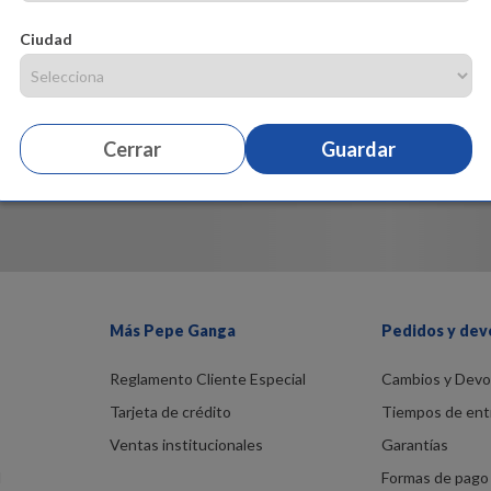
Ciudad
Cerrar
Guardar
Más Pepe Ganga
Pedidos y dev
Reglamento Cliente Especial
Cambios y Devo
Tarjeta de crédito
Tiempos de ent
Ventas institucionales
Garantías
d
Formas de pago 