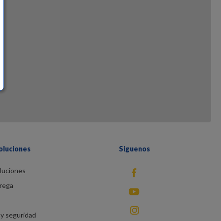
oluciones
Siguenos
luciones
fb
rega
You Tube
instagram
y seguridad