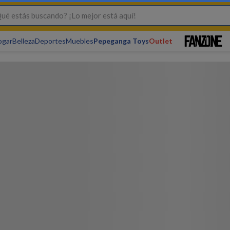
s buscando? ¡Lo mejor está aquí!
ogar
Belleza
Deportes
Muebles
Pepeganga Toys
Outlet