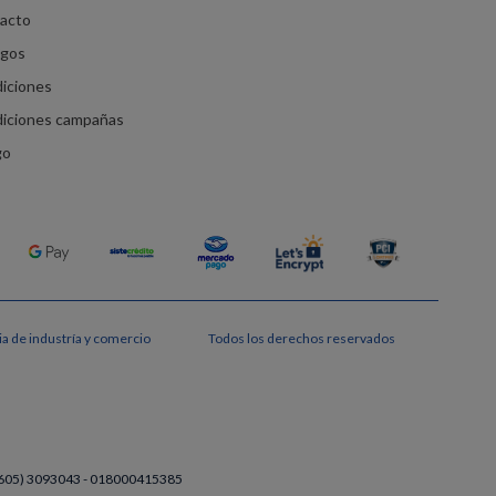
racto
agos
diciones
diciones campañas
go
a de industría y comercio
Todos los derechos reservados
a (605) 3093043 - 018000415385