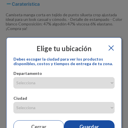
Caraterística
Camiseta manga corta en tejido de punto silueta crop ajustada
ideal para un look casual y cómodo. - Detalle de estampado - Color
blanco Composición: 47% algodón 47% viscosa 6% elastano.
¡Compra ya!
Especificaciones
Elige tu ubicación
Debes escoger la ciudad para ver los productos
Comentarios
disponibles, costos y tiempos de entrega de tu zona.
Departamento
Ciudad
Cerrar
Guardar