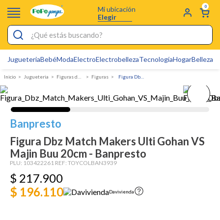
0
Mi ubicación
Elegir
¿Qué estás buscando?
Jugueteria
Bebé
Moda
Electro
Electrobelleza
Tecnología
Hogar
Belleza
D
Electrobelleza
Jugueteria
Figuras de accion y robots
Figuras
Figura Dbz Match Makers Ulti Gohan VS Majin Buu 20cm - Banpresto
Pijamas
Electro
Figuras Toy Story
Banpresto
Carters
Figura Dbz Match Makers Ulti Gohan VS
Majin Buu 20cm - Banpresto
Silla Mecedora Bebé
PLU:
103422261
REF:
TOYCOLBAN3939
Bebes
$
217
.
900
$ 196.110
Cartas Pokemon
Davivienda
Cuna Colecho