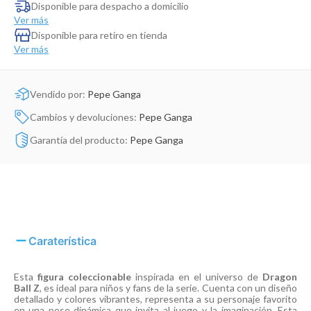
Dinosaurio Juguete
Disponible para despacho a domicilio
Ver más
Disponible para retiro en tienda
Ver más
Vendido por:
Pepe Ganga
Cambios y devoluciones:
Pepe Ganga
Garantía del producto:
Pepe Ganga
Caraterística
Esta
figura coleccionable
inspirada en el universo de
Dragon
Ball Z
, es ideal para niños y fans de la serie. Cuenta con un diseño
detallado y colores vibrantes, representa a su personaje favorito
en una pose dinámica que invita al juego y la imaginación. Esta