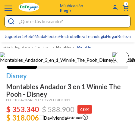
0
Mi ubicación
Elegir
¿Qué estás buscando?
Jugueteria
Bebé
Moda
Electro
Electrobelleza
Tecnología
Hogar
Belleza
D
Electrobelleza
Jugueteria
electricos y montables
montables
Montables Andador 3 en 1 Winnie The Pooh - Disney
Pijamas
Electro
Figuras Toy Story
Disney
Carters
Montables Andador 3 en 1 Winnie The
Pooh - Disney
Silla Mecedora Bebé
PLU:
103420746
REF:
TOYVEHKID1009
Bebes
$
353
.
340
$
588
.
900
40%
$ 318.006
Cuna Colecho
Davivienda
Cartas Pokemon