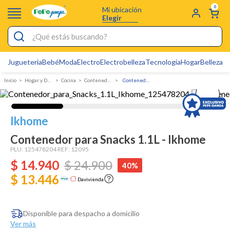
0
Mi ubicación
Elegir
¿Qué estás buscando?
Jugueteria
Bebé
Moda
Electro
Electrobelleza
Tecnología
Hogar
Belleza
D
Electrobelleza
Hogar y Decoracion
Cocina
Contenedores y Recipientes
Contenedor para Snacks 1.1L - Ikhome
Pijamas
Electro
Ikhome
Figuras Toy Story
Contenedor para Snacks 1.1L - Ikhome
Carters
PLU:
125478204
REF:
12095
$
14
Cartas Pokemon
.
940
$
24
.
900
40%
$ 13.446
Silla Mecedora Bebé
Davivienda
Bebes
Disponible para despacho a domicilio
Cuna Colecho
Ver más