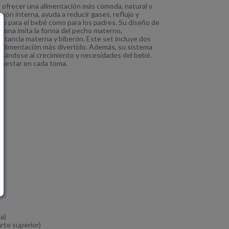
 ofrecer una alimentación más cómoda, natural y
ción interna, ayuda a reducir gases, reflujo y
to para el bebé como para los padres. Su diseño de
ilicona imita la forma del pecho materno,
ctancia materna y biberón. Este set incluye dos
 alimentación más divertido. Además, su sistema
aptándose al crecimiento y necesidades del bebé.
enestar en cada toma.
a)
arte superior)