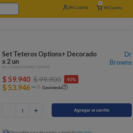
0
Set Teteros Options+ Decorado
Dr
x 2 un
Browns
PLU:
116007153
REF:
D33035
$
59
.
940
$
99
.
900
40%
$ 53.946
Davivienda
－
＋
Agregar al carrito
Ver más
Disponible para despacho a domicilio