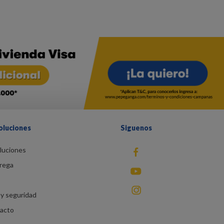
oluciones
Siguenos
luciones
fb
rega
You Tube
instagram
y seguridad
racto