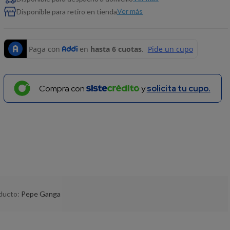
Ver más
Disponible para retiro en tienda
Compra con
y
solicita tu cupo.
oducto:
Pepe Ganga