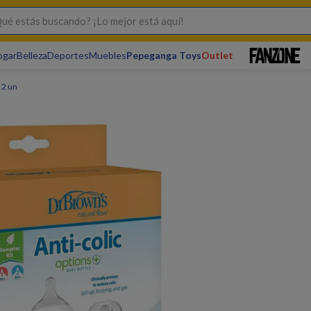
s buscando? ¡Lo mejor está aquí!
ogar
Belleza
Deportes
Muebles
Pepeganga Toys
Outlet
 2 un