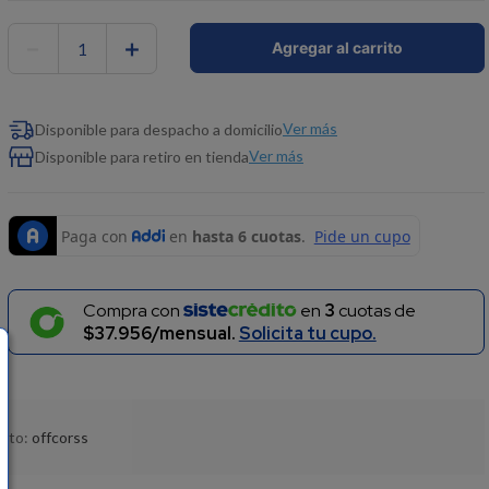
－
＋
Agregar al carrito
Ver más
Disponible para despacho a domicilio
Ver más
Disponible para retiro en tienda
Compra con
en
3
cuotas de
$37.956/mensual.
Solicita tu cupo.
ucto:
offcorss