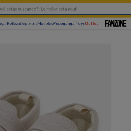
s buscando? ¡Lo mejor está aquí!
ogar
Belleza
Deportes
Muebles
Pepeganga Toys
Outlet