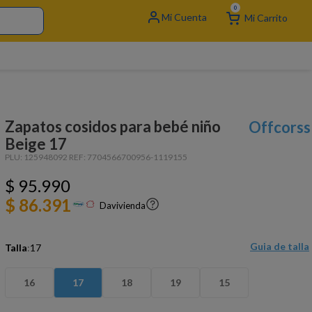
0
Zapatos cosidos para bebé niño
Offcorss
Beige 17
PLU:
125948092
REF:
7704566700956-1119155
$
95
.
990
$ 86.391
Davivienda
Guia de talla
Talla
:
17
16
17
18
19
15