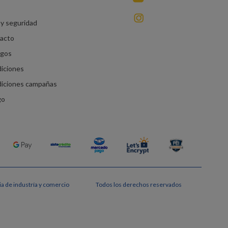
instagram
y seguridad
racto
agos
diciones
diciones campañas
go
a de industría y comercio
Todos los derechos reservados