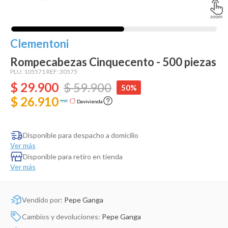
Dinosaurio Juguete
Clementoni
Rompecabezas Cinquecento - 500 piezas
PLU:
105571
REF:
30575
$
29
.
900
$
59
.
900
50%
$ 26.910
Davivienda
Disponible para despacho a domicilio
Ver más
Disponible para retiro en tienda
Ver más
Vendido por:
Pepe Ganga
Cambios y devoluciones:
Pepe Ganga