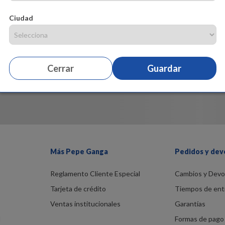
Ciudad
Cerrar
Guardar
Más Pepe Ganga
Pedidos y dev
Reglamento Cliente Especial
Cambios y Devo
Tarjeta de crédito
Tiempos de ent
Ventas institucionales
Garantías
d
Formas de pago 