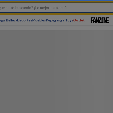
s buscando? ¡Lo mejor está aquí!
ogar
Belleza
Deportes
Muebles
Pepeganga Toys
Outlet