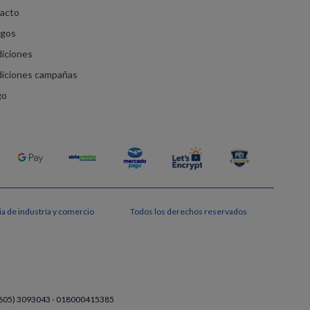
racto
agos
diciones
diciones campañas
go
a de industría y comercio
Todos los derechos reservados
a (605) 3093043 - 018000415385