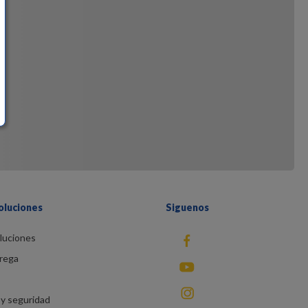
oluciones
Siguenos
luciones
fb
rega
You Tube
instagram
y seguridad