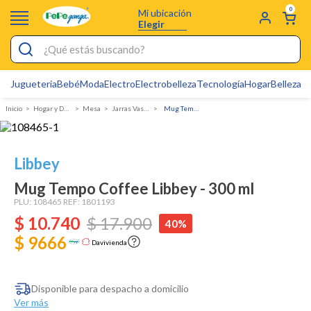
0
Mi ubicación
Elegir
¿Qué estás buscando?
Jugueteria
Bebé
Moda
Electro
Electrobelleza
Tecnología
Hogar
Belleza
D
Electrobelleza
Hogar y Decoracion
Mesa
Jarras Vasos y Copas
Mug Tempo Coffee Libbey - 300 ml
Pijamas
Electro
Libbey
Figuras Toy Story
Mug Tempo Coffee Libbey - 300 ml
Carters
PLU:
108465
REF:
1801193
$
10
Silla Mecedora Bebé
.
740
$
17
.
900
40%
$ 9666
Bebes
Davivienda
Cartas Pokemon
Disponible para despacho a domicilio
Cuna Colecho
Ver más