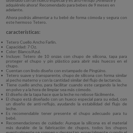
diseñado con un hueco especial y es anti-reflujo ¡Anímate y
adquiérelo ahora! Recomendado para bebes de 9 meses en
adelante.
Ahora podrás alimentar a tu bebé de forma cómoda y segura con
este hermoso Tetero.
características:
Tetero Cuello Ancho Farlin.
Capacidad: 7 Oz.
Color: Blanco/Azul.
Incluye: Tetero de 10 onzas con chupo de silicona, tapa para
proteger el chupo y pin plástico para abrir más huecos en el
chupo.
Cuentan con lindo diseño con estampado de Pingüino.
Tetero suave y transparente, chupo de silicona con forma similar
al pecho materno y con la cantidad similar del flujo de lactancia.
Tiene cuello ancho, para facilitar cuando este cargando la leche
en polvo y a la hora de limpiar sea más cómodo.
El diseño de la tapa hace que la leche no rebose fácilmente.
El chupo está diseñado con un hueco especial para su edad, con
un diseño de anti-reflujo, ayudando la estabilidad del flujo de
leche.
Es recomendable tener presente el chupo adecuado para tu
bebé.
Recomendaciones de cuidado: Aunque la silicona es el material
más durable de la fabricación de chupos, todos los chupos
eventualmente se rompen y desgastan, especialmente cuando el