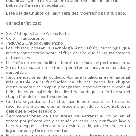
durabilidad ¡Anímate y adquiérelo ahora! Recomendado para
bebés de 0 meses en adelante.
Este Set de Chupos de Farlin será ideal y perfecto para tu bebé.
características:
Set 2 Chupos Cuello Ancho Farlin.
Color: Transparente.
Incluye: 2 Chupo cuello ancho.
Los chupos poseen la tecnología Anti-reflujo, tecnología que
merma considerablemente el flujo de aire que causa malestares
estomacales.
El diseño del chupo facilita la función de simular el pecho materno.
Su material suave y resistente permiten una mayor comodidad y
durabilidad.
Recomendaciones de cuidado: Aunque la silicona es el material
más durable de la fabricación de chupos, todos los chupos
eventualmente se rompen y desgastan, especialmente cuando al
bebé le están saliendo los dientes. Verifique la fortaleza del
chupo tirándole la parte superior.
Cuida la seguridad de tu bebé, cuando este usando el tetero es
recomendable siempre estar presente un adulto responsable, no
deje que él bebe este solo.
Recomendaciones de uso: Antes de estrenar el chupo en el
tetero por primera vez y después de cada uso, por favor, lávelo
bien y después esterilizarlo y desinfectado, almacenarlo en un
lugar cerrado y libre de humedad.
El chupo puede ser hervido para su esterilización o puede ser