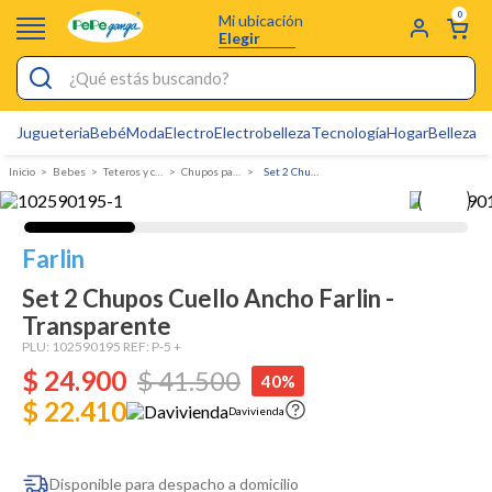
0
Mi ubicación
Elegir
¿Qué estás buscando?
Jugueteria
Bebé
Moda
Electro
Electrobelleza
Tecnología
Hogar
Belleza
D
Electrobelleza
Bebes
Teteros y chupos
Chupos para teteros
Set 2 Chupos Cuello Ancho Farlin - Transparente
Pijamas
Electro
Farlin
Figuras Toy Story
Set 2 Chupos Cuello Ancho Farlin -
Carters
Transparente
Silla Mecedora Bebé
PLU:
102590195
REF:
P-5 +
$
24
.
900
$
41
.
500
40%
Bebes
$ 22.410
Davivienda
Cuna Colecho
Cartas Pokemon
Disponible para despacho a domicilio