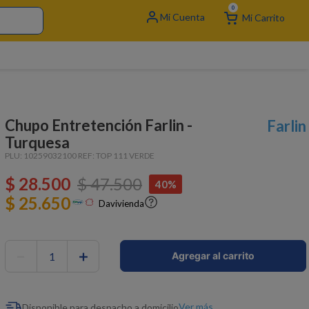
0
Chupo Entretención Farlin -
Farlin
Turquesa
PLU:
10259032100
REF:
TOP 111 VERDE
$
28
.
500
$
47
.
500
40%
$ 25.650
Davivienda
－
＋
Agregar al carrito
Ver más
Disponible para despacho a domicilio