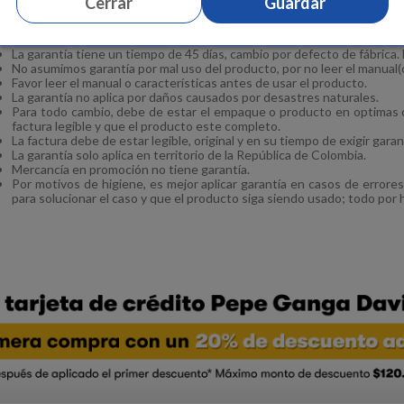
Cerrar
Guardar
Garantía del Proveedor.
La garantía tiene un tiempo de 45 días, cambio por defecto de fábrica
No asumimos garantía por mal uso del producto, por no leer el manual(c
Favor leer el manual o características antes de usar el producto.
La garantía no aplica por daños causados por desastres naturales.
Para todo cambio, debe de estar el empaque o producto en optimas c
factura legible y que el producto este completo.
La factura debe de estar legible, original y en su tiempo de exigir garan
La garantía solo aplica en territorio de la República de Colombia.
Mercancía en promoción no tiene garantía.
Por motivos de higiene, es mejor aplicar garantía en casos de errores
para solucionar el caso y que el producto siga siendo usado; todo por 