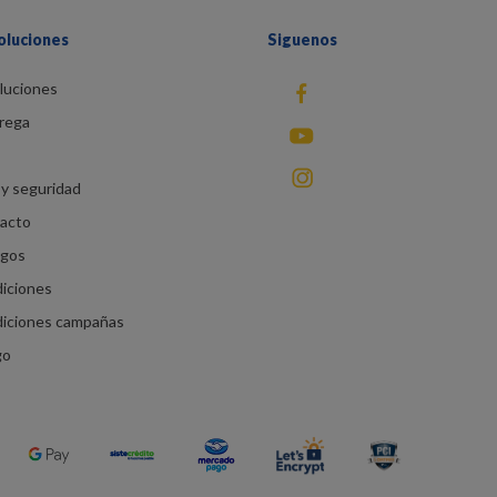
oluciones
Siguenos
luciones
fb
rega
You Tube
instagram
y seguridad
racto
agos
diciones
diciones campañas
go