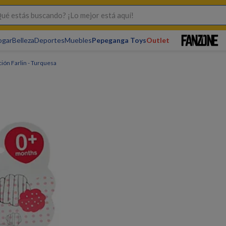
s buscando? ¡Lo mejor está aquí!
ogar
Belleza
Deportes
Muebles
Pepeganga Toys
Outlet
ión Farlin - Turquesa