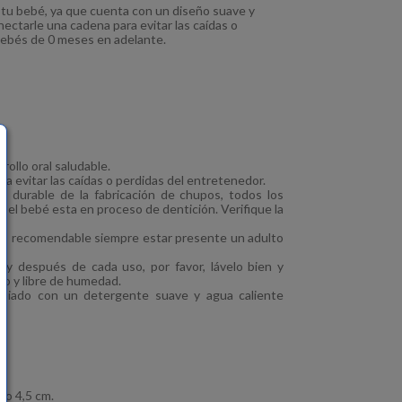
 tu bebé, ya que cuenta con un diseño suave y
ectarle una cadena para evitar las caídas o
bebés de 0 meses en adelante.
ollo oral saludable.
 evitar las caídas o perdidas del entretenedor.
s durable de la fabricación de chupos, todos los
l bebé esta en proceso de dentición. Verifique la
es recomendable siempre estar presente un adulto
y después de cada uso, por favor, lávelo bien y
do y libre de humedad.
impiado con un detergente suave y agua caliente
do 4,5 cm.