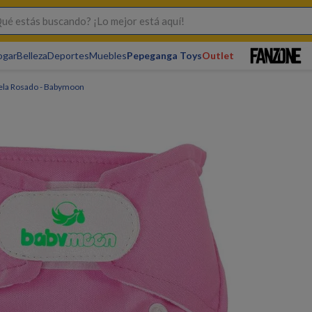
s buscando? ¡Lo mejor está aquí!
ogar
Belleza
Deportes
Muebles
Pepeganga Toys
Outlet
ela Rosado - Babymoon