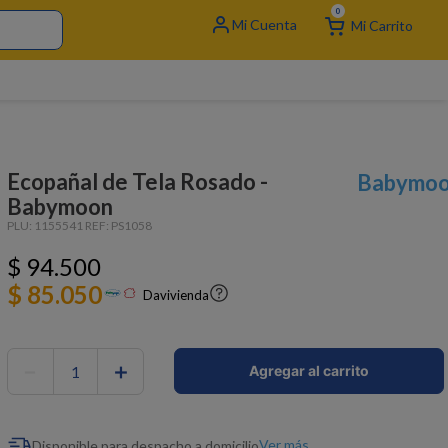
0
Ecopañal de Tela Rosado -
Babymo
Babymoon
PLU:
1155541
REF:
PS1058
$
94
.
500
$ 85.050
Davivienda
－
＋
Agregar al carrito
Ver más
Disponible para despacho a domicilio