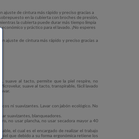
 ajuste de cintura más rápido y preciso gracias a
 sobrepuesto en la cubierta con broches de presión,
mientras la cubierta puede durar más tiempo limpia
s económico y práctico para el lavado. ¡No esperes
n ajuste de cintura más rápido y preciso gracias a
 suave al tacto, permite que la piel respire, no
icrovelur, suave al tacto, transpirable, fácil lavado
lavar.
icos ni suavizantes. Lavar con jabón ecológico. No
sar suavizantes, blanqueadores.
oro, no usar plancha, no usar secadora mayor a 40
able, el cual es el encargado de realizar el trabajo
a piel que debido a su forma ergonómica retiene los