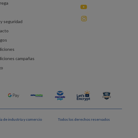
rega
You Tube
instagram
y seguridad
racto
agos
diciones
diciones campañas
go
a de industría y comercio
Todos los derechos reservados