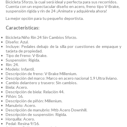
Bicicleta Sforzo, la cual será ideal y perfecta para sus recorridos.
Cuenta con un espectacular diseño en acero, freno tipo V-Brake,
suspensión rígida y rin de 24 ¡Anímate y adquiérela ahora!
La mejor opción para tu pequeño deportista.
Características:
Bicicleta Niño Rin 24 Sin Cambios Sforzo.
Diseño: Azul.
Incluye: Pedales debajo de la silla por cuestiones de empaque y
tarjeta de propiedad.
Tipo de Freno: V-Brake.
Suspensión: Rígida.
Rin: 24.
Modelo: Infantil.
Descripción de freno: V-Brake Millenium.
Descripción del marco: Marco en acero nacional 1.9 Ultra liviano.
Cambio delantero y trasero: Sin cambios.
Biela: Acero.
Descripción de biela: Relación 44.
Piñón: 16.
Descripción de piñón: Millenium.
Manubrio: Acero.
Descripción de manubrio: Mtb Acero Downhill.
Descripción de suspensión: Rígida.
Horquilla: Acero.
Pedal: Resina 9/16.