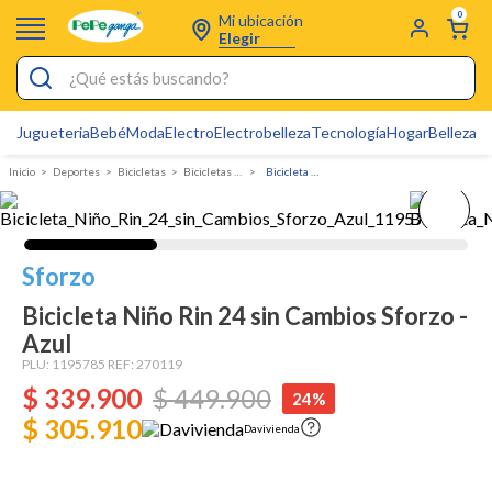
0
Mi ubicación
Elegir
¿Qué estás buscando?
Jugueteria
Bebé
Moda
Electro
Electrobelleza
Tecnología
Hogar
Belleza
D
Electrobelleza
Deportes
bicicletas
Bicicletas Infantiles
Bicicleta Niño Rin 24 sin Cambios Sforzo - Azul
Pijamas
Electro
Figuras Toy Story
Sforzo
Carters
Bicicleta Niño Rin 24 sin Cambios Sforzo -
Azul
Silla Mecedora Bebé
PLU:
1195785
REF:
270119
Bebes
$
339
.
900
$
449
.
900
24%
$ 305.910
Cuna Colecho
Davivienda
Cartas Pokemon